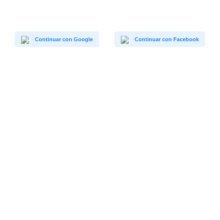
Continuar con Google
Continuar con Facebook
Natuaventura
Calle Varsovia 27, esquina con calle París
91 714 06 36
Polígono Európolis
info@natuaventura.es
28232 Las Rozas
www.natuaventura.com
España